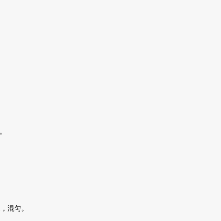
%。
：
板，混匀。