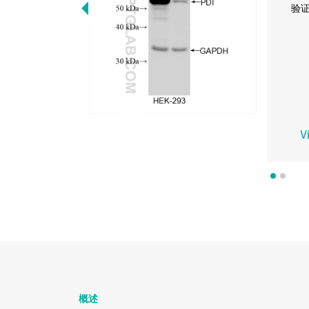
验
V
概述