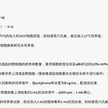
 ug
）：6 uL
然后均匀的加入到293T细胞里面，轻轻摇晃六孔板，最后放入37℃培养箱。
93T细胞换新鲜完全培养基。
需要的感染的靶细胞的种类和数量，要求细胞密度在转染48h时达到50%-60
含慢病毒培养上清感染靶细胞（慢病毒感染细胞要在生物安全柜中进行操作）
e加入到新鲜的培养基中，使polybrene终浓度为8 ug/mL，配成混合液。
，将慢病毒上清收集到2 mL的冻存管中，4000 rpm，1 min离心。
的培养基去除，然后加入1 mL的慢病毒和1 mL的混合液。轻轻摇晃六孔