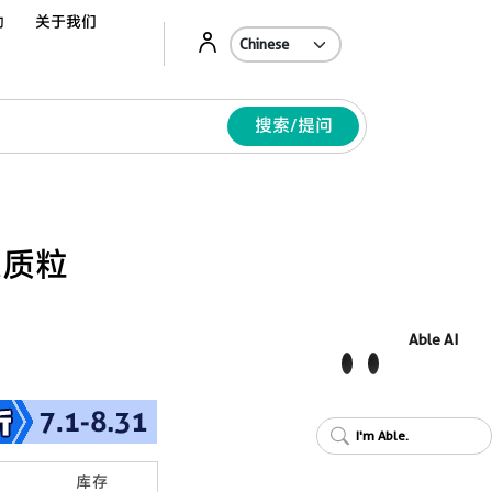
动
关于我们
Ab
搜索/提问
表达质粒
Able AI
I'm Able.
库存