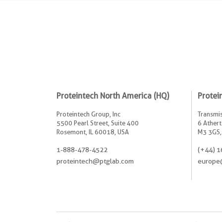
Proteintech North America (HQ)
Protei
Proteintech Group, Inc
Transmis
5500 Pearl Street, Suite 400
6 Athert
Rosemont, IL 60018, USA
M3 3GS,
1-888-478-4522
(+44) 1
proteintech@ptglab.com
europe