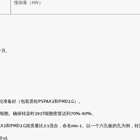
慢病毒（HIV）
个月。
粒准备好（包装质粒PSPAX2和PMD2.G）。
3T细胞。确保转染时293T细胞密度达到70%-90%。
PAX2和PMD2.G按质量比2:1混合，命名mix-1。以一个六孔板的孔为例，
 uL