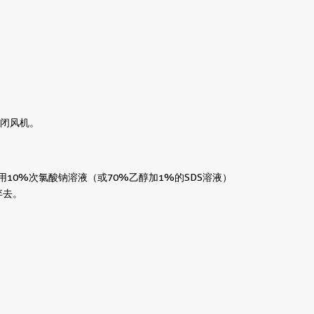
关闭风机。
10%次氯酸钠溶液（或70%乙醇加1%的SDS溶液）
弃去。