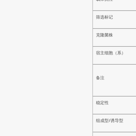
筛选标记
克隆菌株
宿主细胞（系）
备注
稳定性
组成型/诱导型