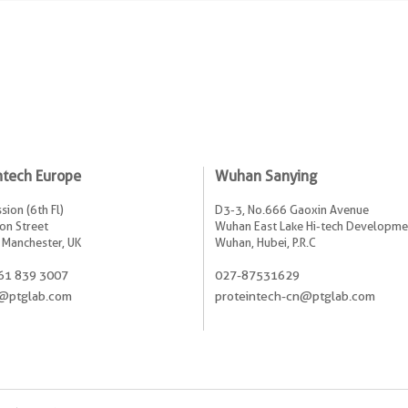
ntech Europe
Wuhan Sanying
sion (6th Fl)
D3-3, No.666 Gaoxin Avenue
on Street
Wuhan East Lake Hi-tech Developme
 Manchester, UK
Wuhan, Hubei, P.R.C
61 839 3007
027-87531629
@ptglab.com
proteintech-cn@ptglab.com