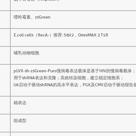
嘌呤霉素、zsGreen
E.coli cells（RecA-）推荐: Stbl2，OmniMAX 2 T1R
哺乳动物细胞
pLVX-sh-zsGreen-Puro慢病毒表达载体是基于HIV的慢病毒载体；
用于shRNA表达和克隆；高效转染细胞，建立稳定细胞系；
U6启动子驱动shRNA的高水平表达，PGK及CMV启动子驱动报
稳表达
组成型