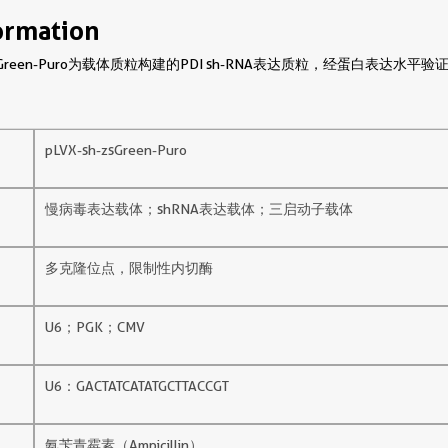
ormation
zsGreen-Puro为载体质粒构建的PDI sh-RNA表达质粒，经蛋白表达水平验
pLVX-sh-zsGreen-Puro
慢病毒表达载体；shRNA表达载体；三启动子载体
多克隆位点，限制性内切酶
U6；PGK；CMV
U6：GACTATCATATGCTTACCGT
氨苄青霉素（Ampicillin）