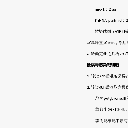
mix-1：2 ug
shRNA-plasmid：2
转染试剂（如PEI等
室温静置30 min，
4. 转染完6h之后给2
慢病毒感染靶细胞
1. 转染24h后准备
2. 转染48h后收取
① 将polybren
② 取出293T细胞
③ 将靶细胞中原有