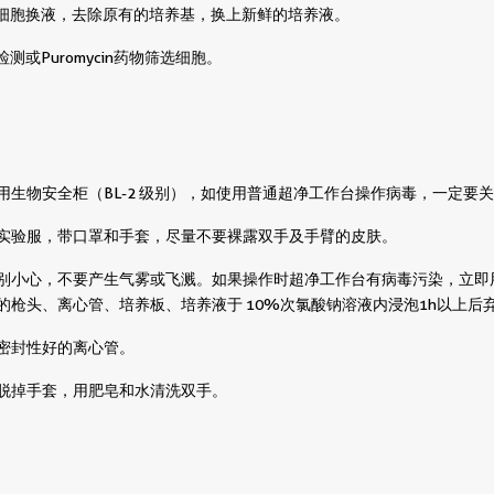
进行细胞换液，去除原有的培养基，换上新鲜的培养液。
检测或Puromycin药物筛选细胞。
使用生物安全柜（BL-2 级别），如使用普通超净工作台操作病毒，一定要
须穿实验服，带口罩和手套，尽量不要裸露双手及手臂的皮肤。
特别小心，不要产生气雾或飞溅。如果操作时超净工作台有病毒污染，立即用
的枪头、离心管、培养板、培养液于 10%次氯酸钠溶液内浸泡1h以上后
用密封性好的离心管。
，脱掉手套，用肥皂和水清洗双手。