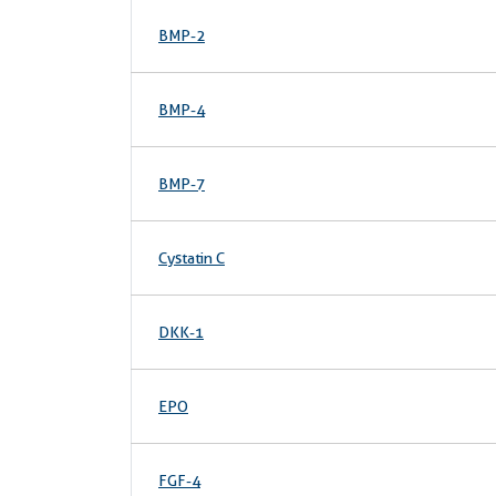
BMP-2
BMP-4
BMP-7
Cystatin C
DKK-1
EPO
FGF-4