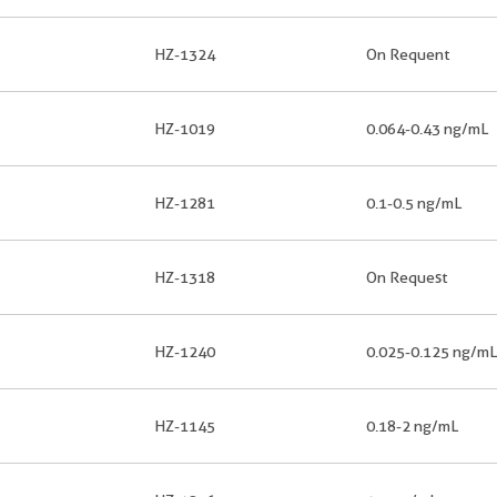
HZ-1324
On Requent
HZ-1019
0.064-0.43 ng/mL
HZ-1281
0.1-0.5 ng/mL
HZ-1318
On Request
HZ-1240
0.025-0.125 ng/mL
HZ-1145
0.18-2 ng/mL