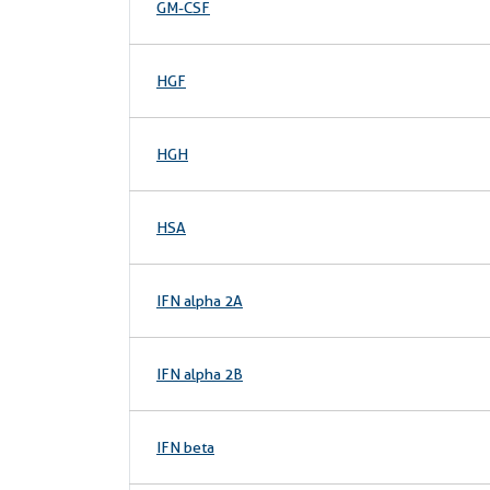
GM-CSF
HGF
HGH
HSA
IFN alpha 2A
IFN alpha 2B
IFN beta