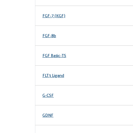
FGF-7 (KGF)
FGF-8b
FGF Basic-TS
FLT3 Ligand
G-CSF
GDNF