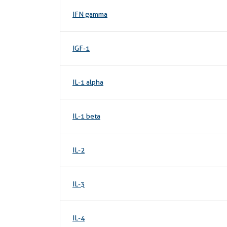
IFN gamma
IGF-1
IL-1 alpha
IL-1 beta
IL-2
IL-3
IL-4