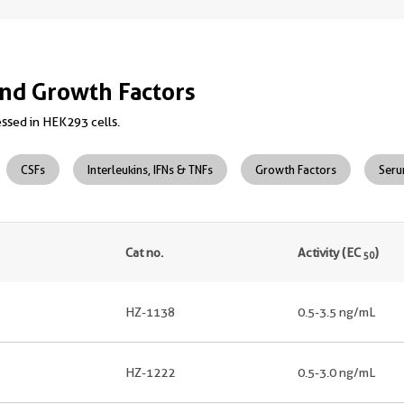
nd Growth Factors
ssed in HEK293 cells.
CSFs
Interleukins, IFNs & TNFs
Growth Factors
Seru
Cat no.
Activity (EC
)
50
HZ-1138
0.5-3.5 ng/mL
HZ-1222
0.5-3.0 ng/mL