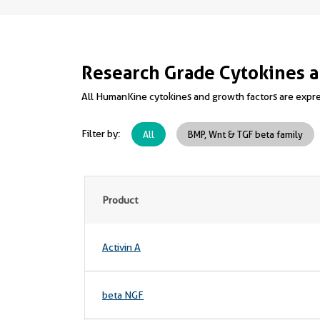
Research Grade Cytokines a
All HumanKine cytokines and growth factors are expre
Filter by:
All
BMP, Wnt & TGF beta family
Product
Activin A
beta NGF