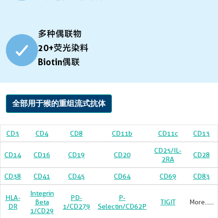
多种偶联物
20+荧光染料
Biotin偶联
全部用于猴的重组流式抗体
CD3
CD4
CD8
CD11b
CD11c
CD13
CD25/IL-
CD14
CD16
CD19
CD20
CD28
2RA
CD38
CD41
CD45
CD64
CD69
CD83
Integrin
HLA-
PD-
P-
Beta
TIGIT
More......
DR
1/CD279
Selectin/CD62P
1/CD29