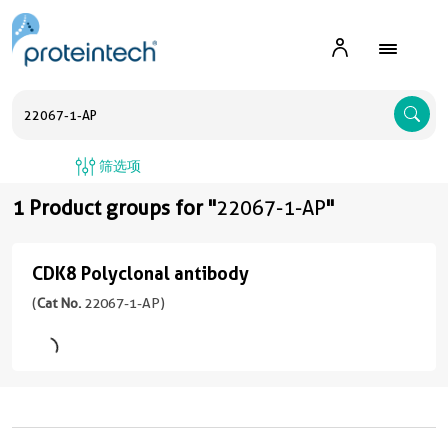
A
筛选项
1 Product groups for "
22067-1-AP
"
CDK8 Polyclonal antibody
CDK8
Polyclonal
(
Cat No.
22067-1-AP)
antibody
(
Cat
No.
22067-
1-