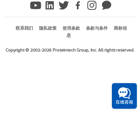
AP
Immunogen
Domain:
360-
联系我们
隐私政策
使用条款
条款与条件
商标信
464aa
)
息
KD/KO Validated
Copyright © 2002-2026 Proteintech Group, Inc. All rights reserved.
6引用文献
宿
主/
亚
型
Rabbit
/
在线咨询
IgG
反
应
性
human,