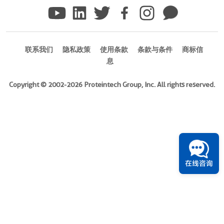
Ig
Immunogen
Domain:
8-
联系我们
隐私政策
使用条款
条款与条件
商标信
210aa
)
息
21引用文献
Copyright © 2002-2026 Proteintech Group, Inc. All rights reserved.
宿
主/
亚
型
Mouse/IgM
反
应
在线咨询
性
human,
mouse,
bovine
应