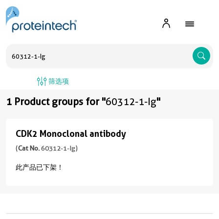
A
筛选项
1 Product groups for "
60312-1-Ig
"
CDK2 Monoclonal antibody
CDK2
Monoclonal
(
Cat No.
60312-1-Ig)
antibody
此产品已下架！
(
Cat
No.
60312-
1-